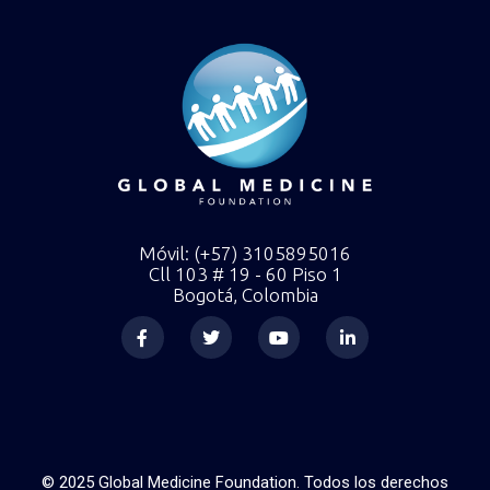
Móvil: (+57) 3105895016
Cll 103 # 19 - 60 Piso 1
Bogotá, Colombia
F
T
Y
L
a
w
o
i
c
i
u
n
e
t
t
k
b
t
u
e
o
e
b
d
o
r
e
i
k
n
-
-
f
i
© 2025 Global Medicine Foundation. Todos los derechos
n