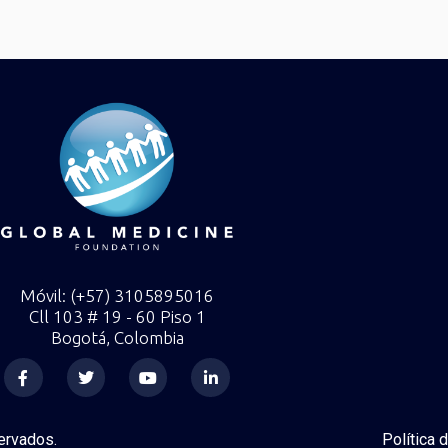
Móvil: (+57) 3105895016
Cll 103 # 19 - 60 Piso 1
Bogotá, Colombia
F
T
Y
L
a
w
o
i
c
i
u
n
e
t
t
k
b
t
u
e
o
e
b
d
ervados.
Política 